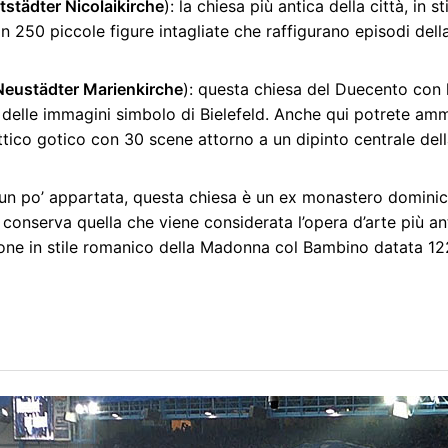
tstädter Nicolaikirche
): la chiesa più antica della città, in st
n 250 piccole figure intagliate che raffigurano episodi dell
Neustädter Marienkirche
): questa chiesa del Duecento con l
a delle immagini simbolo di Bielefeld. Anche qui potrete amm
ittico gotico con 30 scene attorno a un dipinto centrale de
e un po’ appartata, questa chiesa è un ex monastero dominic
conserva quella che viene considerata l’opera d’arte più anti
one in stile romanico della Madonna col Bambino datata 12