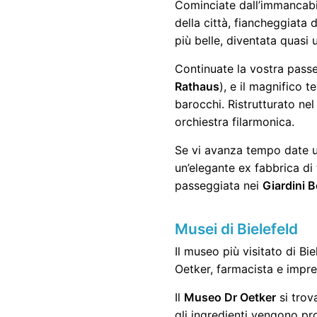
Cominciate dall’immancabi
della città, fiancheggiata 
più belle, diventata quasi 
Continuate la vostra passe
Rathaus
), e il magnifico 
barocchi. Ristrutturato nel
orchiestra filarmonica.
Se vi avanza tempo date u
un’elegante ex fabbrica di
passeggiata nei
Giardini B
Musei di Bielefeld
Il museo più visitato di Bi
Oetker, farmacista e impren
Il
Museo Dr Oetker
si trov
gli ingredienti vengono pro