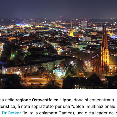
ca nella
regione Ostwestfalen-Lippe
, dove si concentrano 
uristica, è nota soprattutto per una “dolce” multinazionale l
i
Dr Oetker
(in Italia chiamata Cameo), una ditta leader nel se