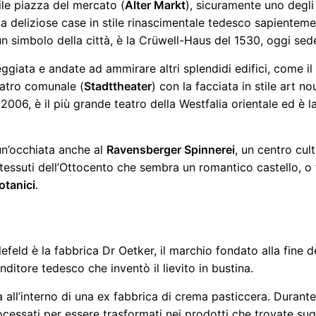
le piazza del mercato (
Alter Markt
), sicuramente uno degli 
da deliziose case in stile rinascimentale tedesco sapientemen
un simbolo della città, è la Crüwell-Haus del 1530, oggi sede
ggiata e andate ad ammirare altri splendidi edifici, come il
teatro comunale (
Stadttheater
) con la facciata in stile art 
 2006, è il più grande teatro della Westfalia orientale ed è 
n’occhiata anche al
Ravensberger Spinnerei
, un centro cult
 tessuti dell’Ottocento che sembra un romantico castello, o 
otanici
.
elefeld è la fabbrica Dr Oetker, il marchio fondato alla fine
ditore tedesco che inventò il lievito in bustina.
a all’interno di una ex fabbrica di crema pasticcera. Durant
cessati per essere trasformati nei prodotti che trovate sugl