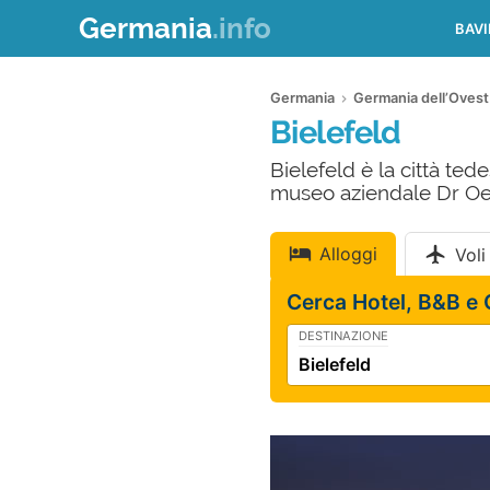
Germania
.info
BAVI
Germania
Germania dell’Ovest
Bielefeld
Bielefeld è la città ted
museo aziendale Dr Oet
Alloggi
Voli
Cerca Hotel, B&B e
DESTINAZIONE