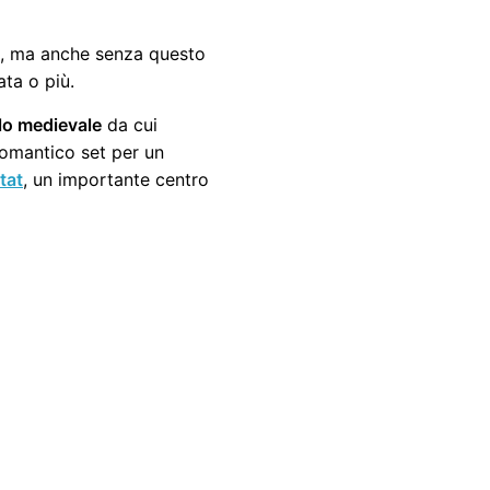
io, ma anche senza questo
ata o più.
lo medievale
da cui
 romantico set per un
tat
, un importante centro